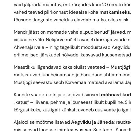
vaid jalgrada mahutav, ent kõrgudes kuni 20 meetri kõr
vahed teevad piirkonnast ideaalse koha
matkamiseks, 
tõusude-languste vaheldus elavdab matka, olles siiski 
Mandrijääst on mõhnade vahele „pudisenud“
järved
, 
visuaalne võlu. Nelijärve mäelt avaneb korraga vaade nel
Ahvenajärvele – ning tegelikult moodustavad Aegvii
eriilmelised: järskudel nõlvadel kasvavad kuusemetsad,
Maastikku liigendavad kaks olulist veeteed –
Mustjõgi
metsistuvad luhaheinamaad ja haruldane uhtlammimets 
Mustjõgi seevastu seob Kõrvemaa metsad avarama Jä
Kaunite vaadete otsijale sobivad siinsed
mõhnastikud
„katus“ – liivane, pehme ja lõunaeestilikult kupliline. 
kõrgustikuks, kus igalt künkalt avaneb uus vaate ja ig
Ajaloolise mõõtme lisavad
Aegviidu ja Jäneda
: raudte
mis seovad looduse inimtegevusega. See teeb Lõuna-