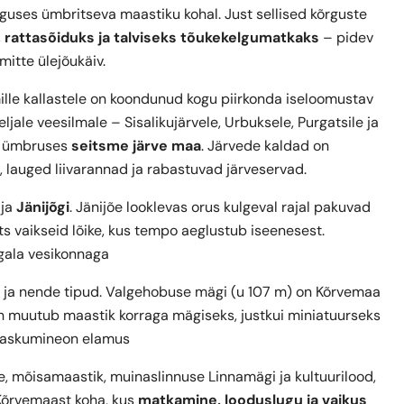
guses ümbritseva maastiku kohal. Just sellised kõrguste
rattasõiduks ja talviseks tõukekelgumatkaks
– pidev
mitte ülejõukäiv.
mille kallastele on koondunud kogu piirkonda iseloomustav
jale veesilmale – Sisalikujärvele, Urbuksele, Purgatsile ja
du ümbruses
seitsme järve maa
. Järvede kaldad on
 lauged liivarannad ja rabastuvad järveservad.
ja
Jänijõgi
. Jänijõe looklevas orus kulgeval rajal pakuvad
vaikseid lõike, kus tempo aeglustub iseenesest.
gala vesikonnaga
ja nende tipud. Valgehobuse mägi (u 107 m) on Kõrvemaa
Siin muutub maastik korraga mägiseks, justkui miniatuurseks
a laskumineon elamus
e, mõisamaastik, muinaslinnuse Linnamägi ja kultuurilood,
Kõrvemaast koha, kus
matkamine, looduslugu ja vaikus