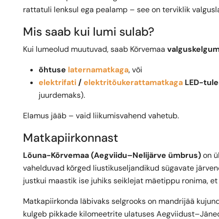
rattatuli lenksul ega pealamp – see on terviklik valg
Mis saab kui lumi sulab?
Kui lumeolud muutuvad, saab Kõrvemaa
valguskelgum
õhtuse
laternamatkaga
, või
elektrifati
/
elektritõukerattamatkaga
LED-tule
juurdemaks).
Elamus jääb – vaid liikumisvahend vahetub.
Matkapiirkonnast
Lõuna-Kõrvemaa (Aegviidu–Nelijärve ümbrus)
on ü
vahelduvad kõrged liustikuseljandikud sügavate järven
justkui maastik ise juhiks seiklejat mäetippu ronima, et
Matkapiirkonda läbivaks selgrooks on mandrijää kuju
kulgeb pikkade kilomeetrite ulatuses Aegviidust–Jäne