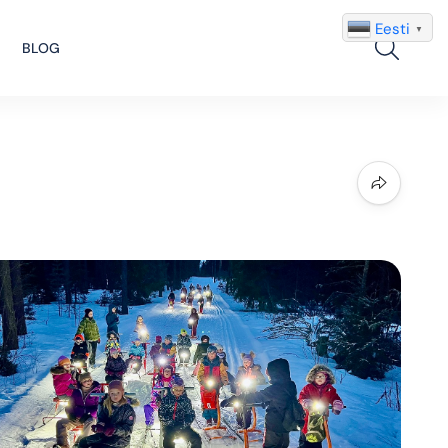
Eesti
▼
Search
BLOG