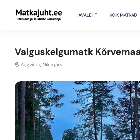
AVALEHT
KÕIK MATKAD
Valguskelgumatk Kõrvemaa
Aegviidu, Nikerjärve