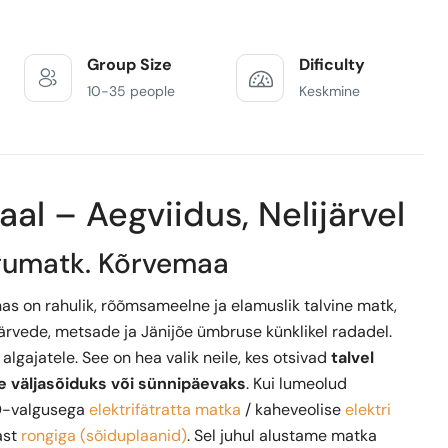
Group Size
Dificulty
10-35 people
Keskmine
l – Aegviidus, Nelijärvel
lgumatk. Kõrvemaa
as on rahulik, rõõmsameelne ja elamuslik talvine matk,
ärvede, metsade ja Jänijõe ümbruse künklikel radadel.
 algajatele. See on hea valik neile, kes otsivad
talvel
e väljasõiduks või sünnipäevaks
. Kui lumeolud
D-valgusega
elektrifätratta matka
/ kaheveolise
elektri
nast
rongiga (sõiduplaanid)
. Sel juhul alustame matka