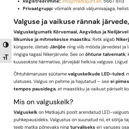
Registreerimine:
info@matkajuht.ee,
5667 8113
Privaatgrupp:
võimalik eraldi väljumisajaga, helist
Valguse ja vaikuse rännak järvede
Valguskelgumatk Kõrvemaal, Aegviidus ja Nelijärvel
liikumise ja mitmekesise maastiku
. Retk algab
Niker
Toggle High Contrast
küngaste, ületab
Jänijõe
ning viib mööda järvedest ja l
ringiga tagasi Nikerjärvele. See on
õhtune talvematk
,
Toggle Font size
kuuseokste härmatise, järvejääl helkiva valguse. Liigu
Õhtuhämaruses süütame
valguskelkude LED-tuled
, 
ulatuses. Valgus on pehme ja hajutatud – see
ei pime
tempos pausidega
, et maastikku ja vaikust päriselt k
Mis on valguskelk?
Valguskelk
on Matkajuhi poolt arendatud LED-valgustu
puhkepausideks. Valgustus on suunatud nii, et sõitja 
teeb matka põnevaks ning
turvaliseks
eri vanuses osal