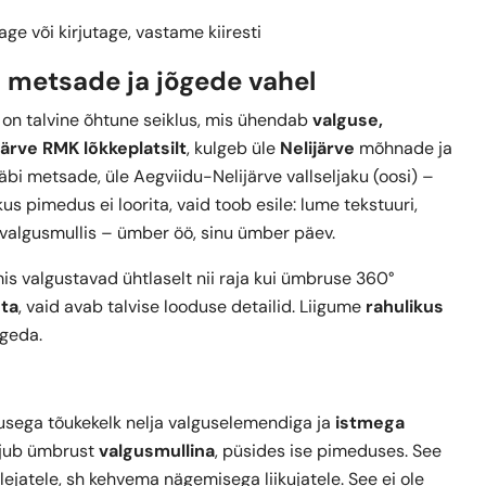
age või kirjutage, vastame kiiresti
, metsade ja jõgede vahel
on talvine õhtune seiklus, mis ühendab
valguse,
järve RMK lõkkeplatsilt
, kulgeb üle
Nelijärve
mõhnade ja
äbi metsade, üle Aegviidu-Nelijärve vallseljaku (oosi) –
 kus pimedus ei loorita, vaid toob esile: lume tekstuuri,
d valgusmullis – ümber öö, sinu ümber päev.
mis valgustavad ühtlaselt nii raja kui ümbruse 360°
sta
, vaid avab talvise looduse detailid. Liigume
rahulikus
ogeda.
sega tõukekelk nelja valguselemendiga ja
istmega
tajub ümbrust
valgusmullina
, püsides ise pimeduses. See
ejatele, sh kehvema nägemisega liikujatele. See ei ole