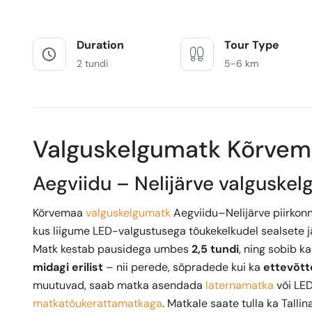
Duration
Tour Type
2 tundi
5-6 km
Valguskelgumatk Kõrvemaa
Aegviidu – Nelijärve valguske
Kõrvemaa
valguskelgumatk
Aegviidu–Nelijärve piirkonn
kus liigume LED-valgustusega tõukekelkudel sealsete j
Matk kestab pausidega umbes
2,5 tundi
, ning sobib ka
midagi erilist
– nii perede, sõpradede kui ka
ettevõtt
muutuvad, saab matka asendada
laternamatka
või LE
matkatõukerattamatkaga
. Matkale saate tulla ka Talli