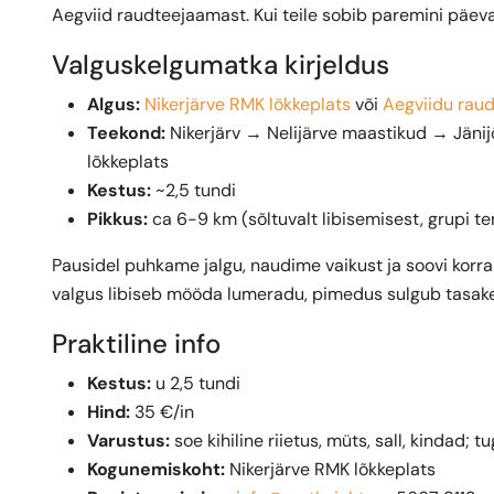
Aegviid raudteejaamast. Kui teile sobib paremini päev
Valguskelgumatka kirjeldus
Algus:
Nikerjärve RMK lõkkeplats
või
Aegviidu rau
Teekond:
Nikerjärv → Nelijärve maastikud → Jänij
lõkkeplats
Kestus:
~2,5 tundi
Pikkus:
ca 6-9 km (sõltuvalt libisemisest, grupi t
Pausidel puhkame jalgu, naudime vaikust ja soovi korral
valgus libiseb mööda lumeradu, pimedus sulgub tasakes
Praktiline info
Kestus:
u 2,5 tundi
Hind:
35 €/in
Varustus:
soe kihiline riietus, müts, sall, kindad; 
Kogunemiskoht:
Nikerjärve RMK lõkkeplats