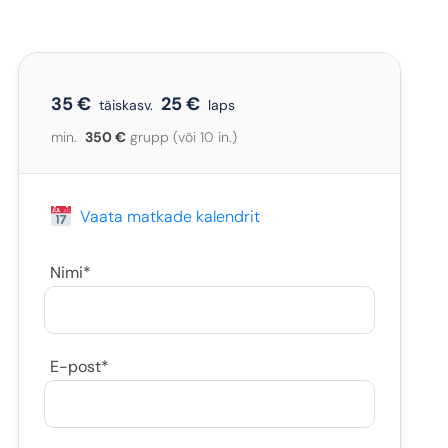
35 €
25 €
täiskasv.
laps
min.
350 €
grupp (või 10 in.)
Vaata matkade kalendrit
Nimi*
E-post*