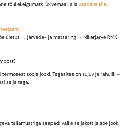
ane tõukekelgumatk Kõrvemaal, siis
vaadake siia
.
dteejaam
õe ületus → järvede- ja metsaring → Nikerjärve RMK
empost)
 termosest sooja jooki. Tagasitee on sujuv ja rahulik –
i selja taga.
tugeva tallamustriga saapad; väike seljakott ja soe jook.