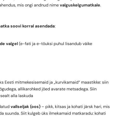
uslahendus, mis ongi andnud nime
valguskelgumatkale
.
atka soovi korral asendada
:
de valgel
(e-fati ja e-tõuksi puhul lisandub väike
ks Eesti mitmekesisemaid ja „kurvikamaid“ maastikke: siin
õgudega, allikarohked jõed avarate metsadega. Siin
 sealt alla laskuda
ndatud
vallseljak (oos)
– pikk, kitsas ja kohati järsk hari, mis
da suunda. Siit kulgeb üks ilmekamaid matkaradu: kohati