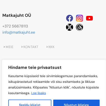
Matkajuht OÜ
+372 56678113
info@matkajuht.ee
MEIE
KONTAKT
KKK
Hindame teie privaatsust
Kasutame küpsiseid teie sirvimiskogemuse parandamiseks,
isikupärastatud reklaamide või sisu esitamiseks ja liikluse
analüüsimiseks. Klõpsates "Nõustun kõik", nõustute küpsiste
Projekti
“Matkajuht OÜ loodusturismi teenuste
kasutamisega.
Loe lisaks
uuendamine ja teenuste valiku laiendamine”
kaasrahastab
Euroopa Liit.
Keeldu kõigist
Nõustun kõigiga