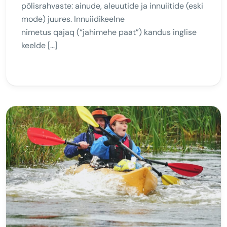
põlisrahvaste: ainude, aleuutide ja innuiitide (eski
mode) juures. Innuiidikeelne
nimetus qajaq (“jahimehe paat”) kandus inglise
keelde […]