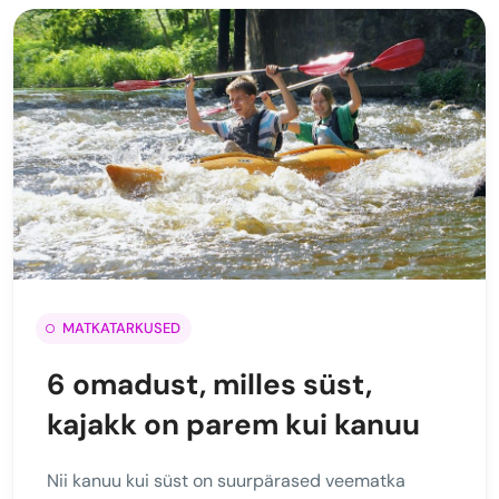
MATKATARKUSED
6 omadust, milles süst,
kajakk on parem kui kanuu
Nii kanuu kui süst on suurpärased veematka