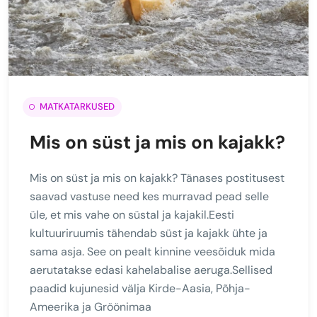
MATKATARKUSED
Mis on süst ja mis on kajakk?
Mis on süst ja mis on kajakk? Tänases postitusest
saavad vastuse need kes murravad pead selle
üle, et mis vahe on süstal ja kajakil.Eesti
kultuuriruumis tähendab süst ja kajakk ühte ja
sama asja. See on pealt kinnine veesõiduk mida
aerutatakse edasi kahelabalise aeruga.Sellised
paadid kujunesid välja Kirde-Aasia, Põhja-
Ameerika ja Gröönimaa