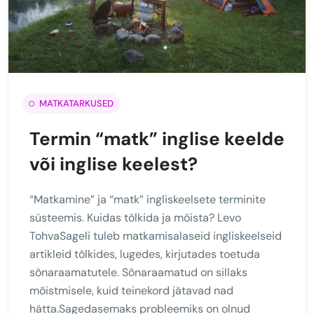
MATKATARKUSED
Termin “matk” inglise keelde
või inglise keelest?
“Matkamine” ja “matk” ingliskeelsete terminite
süsteemis. Kuidas tõlkida ja mõista? Levo
TohvaSageli tuleb matkamisalaseid ingliskeelseid
artikleid tõlkides, lugedes, kirjutades toetuda
sõnaraamatutele. Sõnaraamatud on sillaks
mõistmisele, kuid teinekord jätavad nad
hätta.Sagedasemaks probleemiks on olnud