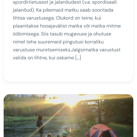
spordiriietusest ja jalanõudest (v.a. spordisaali
jalanõud). Ka pikemaid matku saab sooritada
lihtsa varustusega. Olukord on teine, kui
plaanitakse hooajavälist matka või matka mitme
ööbimisega. Siis tasub mugavuse ja ohutuse
nimel teha suuremaid pingutusi korraliku
varustuse muretsemiseks.Jalgsimatka varustust
valida on lihtne, kui oskame […]