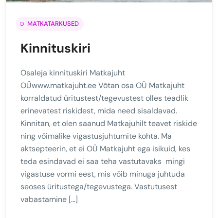
MATKATARKUSED
Kinnituskiri
Osaleja kinnituskiri Matkajuht
OÜwww.matkajuht.ee Võtan osa OÜ Matkajuht
korraldatud üritustest/tegevustest olles teadlik
erinevatest riskidest, mida need sisaldavad.
Kinnitan, et olen saanud Matkajuhilt teavet riskide
ning võimalike vigastusjuhtumite kohta. Ma
aktsepteerin, et ei OÜ Matkajuht ega isikuid, kes
teda esindavad ei saa teha vastutavaks mingi
vigastuse vormi eest, mis võib minuga juhtuda
seoses üritustega/tegevustega. Vastutusest
vabastamine […]