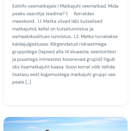
Eelinfo veematkajale I Matkajuhi veematkad. Mida
peaks osavõtja teadma? 1. Korraldav
meeskond. 1.1. Matka viivad läbi kutselised
matkajuhid, kellel on kutsetunnistus ja
esmaabikoolituse tunnistus.. 1.2. Matka turvatakse
kaldajulgestuses. Kõrgendatud riskiastmega
gruppidega (lapsed alla 14 eluaasta, seenioritest
ja puuetega inimestest koosnevad grupid) liigub
üks lisamatkajuht kaasa. Soovi korral võib tellida
lisatasu eest kogemustega matkajuhi gruppi vee
peale […]