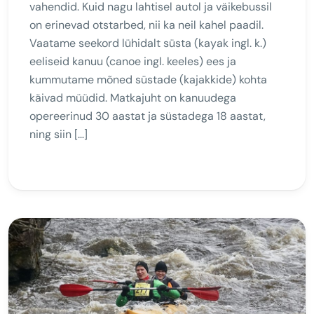
vahendid. Kuid nagu lahtisel autol ja väikebussil
on erinevad otstarbed, nii ka neil kahel paadil.
Vaatame seekord lühidalt süsta (kayak ingl. k.)
eeliseid kanuu (canoe ingl. keeles) ees ja
kummutame mõned süstade (kajakkide) kohta
käivad müüdid. Matkajuht on kanuudega
opereerinud 30 aastat ja süstadega 18 aastat,
ning siin […]