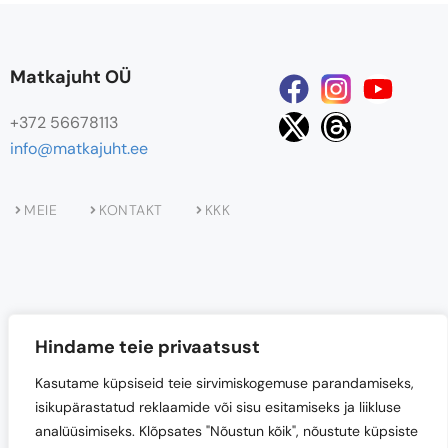
Matkajuht OÜ
+372 56678113
info@matkajuht.ee
MEIE
KONTAKT
KKK
Hindame teie privaatsust
Kasutame küpsiseid teie sirvimiskogemuse parandamiseks,
isikupärastatud reklaamide või sisu esitamiseks ja liikluse
analüüsimiseks. Klõpsates "Nõustun kõik", nõustute küpsiste
Projekti
“Matkajuht OÜ loodusturismi teenuste