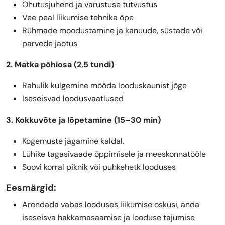
Ohutusjuhend ja varustuse tutvustus
Vee peal liikumise tehnika õpe
Rühmade moodustamine ja kanuude, süstade või
parvede jaotus
2. Matka põhiosa (2,5 tundi)
Rahulik kulgemine mööda looduskaunist jõge
Iseseisvad loodusvaatlused
3. Kokkuvõte ja lõpetamine (15–30 min)
Kogemuste jagamine kaldal.
Lühike tagasivaade õppimisele ja meeskonnatööle
Soovi korral piknik või puhkehetk looduses
Eesmärgid:
Arendada vabas looduses liikumise oskusi, anda
iseseisva hakkamasaamise ja looduse tajumise