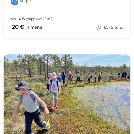
Kerge
min.
0 €
grupp (või 12 in.)
20 €
inimene
1.5-2 tundi