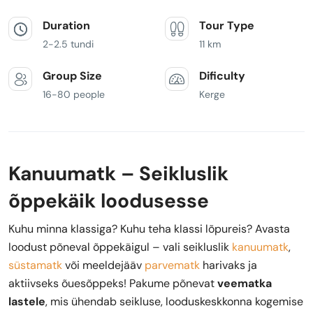
Duration
Tour Type
2-2.5 tundi
11 km
Group Size
Dificulty
16-80 people
Kerge
Kanuumatk – Seikluslik
õppekäik loodusesse
Kuhu minna klassiga? Kuhu teha klassi lõpureis? Avasta
loodust põneval õppekäigul – vali seikluslik
kanuumatk
,
süstamatk
või meeldejääv
parvematk
harivaks ja
aktiivseks õuesõppeks! Pakume põnevat
veematka
lastele
, mis ühendab seikluse, looduskeskkonna kogemise