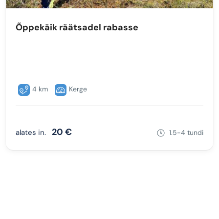
Õppekäik räätsadel rabasse
4 km
Kerge
20 €
alates in.
1.5-4 tundi