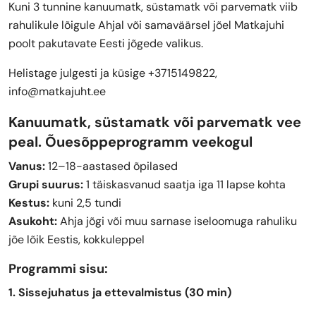
Kuni 3 tunnine kanuumatk, süstamatk või parvematk viib
rahulikule lõigule Ahjal või samaväärsel jõel Matkajuhi
poolt pakutavate Eesti jõgede valikus.
Helistage julgesti ja küsige +3715149822,
info@matkajuht.ee
Kanuumatk, süstamatk või parvematk vee
peal. Õuesõppeprogramm veekogul
Vanus:
12–18-aastased õpilased
Grupi suurus:
1 täiskasvanud saatja iga 11 lapse kohta
Kestus:
kuni 2,5 tundi
Asukoht:
Ahja jõgi või muu sarnase iseloomuga rahuliku
jõe lõik Eestis, kokkuleppel
Programmi sisu:
1. Sissejuhatus ja ettevalmistus (30 min)