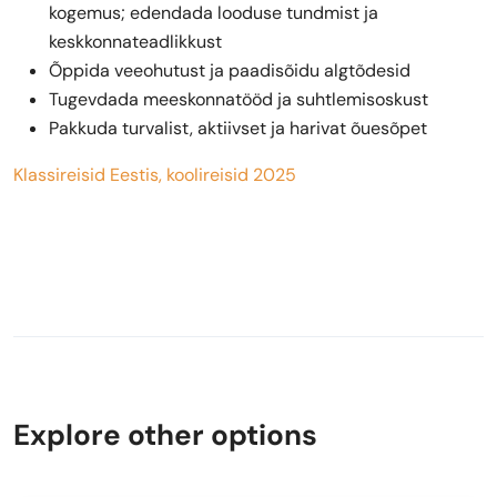
kogemus; edendada looduse tundmist ja
keskkonnateadlikkust
Õppida veeohutust ja paadisõidu algtõdesid
Tugevdada meeskonnatööd ja suhtlemisoskust
Pakkuda turvalist, aktiivset ja harivat õuesõpet
Klassireisid Eestis, koolireisid 2025
Explore other options