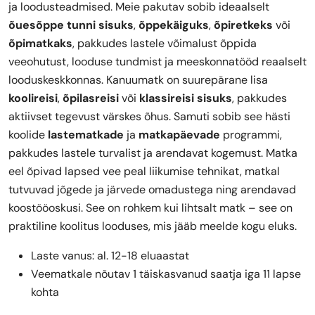
ja loodusteadmised. Meie pakutav sobib ideaalselt
õuesõppe tunni sisuks
,
õppekäiguks
,
õpiretkeks
või
õpimatkaks
, pakkudes lastele võimalust õppida
veeohutust, looduse tundmist ja meeskonnatööd reaalselt
looduskeskkonnas. Kanuumatk on suurepärane lisa
koolireisi
,
õpilasreisi
või
klassireisi sisuks
, pakkudes
aktiivset tegevust värskes õhus. Samuti sobib see hästi
koolide
lastematkade
ja
matkapäevade
programmi,
pakkudes lastele turvalist ja arendavat kogemust. Matka
eel õpivad lapsed vee peal liikumise tehnikat, matkal
tutvuvad jõgede ja järvede omadustega ning arendavad
koostööoskusi. See on rohkem kui lihtsalt matk – see on
praktiline koolitus looduses, mis jääb meelde kogu eluks.
Laste vanus: al. 12-18 eluaastat
Veematkale nõutav 1 täiskasvanud saatja iga 11 lapse
kohta