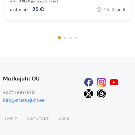
min.
400 €
grupp (või 16 in.)
25 €
alates in.
1.5-2 tundi
Matkajuht OÜ
+372 56678113
info@matkajuht.ee
MEIE
KONTAKT
KKK