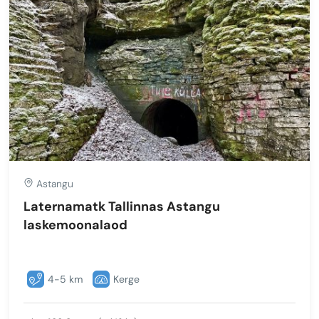
Astangu
Laternamatk Tallinnas Astangu
laskemoonalaod
4-5 km
Kerge