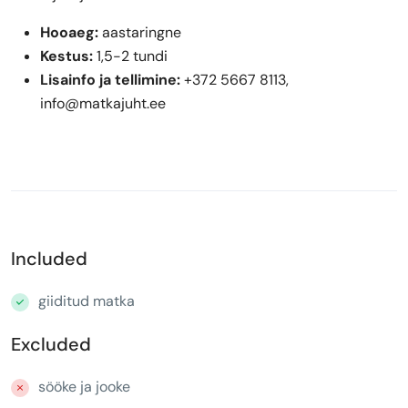
Hooaeg:
aastaringne
Kestus:
1,5-2 tundi
Lisainfo ja tellimine:
+372 5667 8113,
info@matkajuht.ee
Included
giiditud matka
Excluded
sööke ja jooke