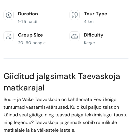
Duration
Tour Type
1-1.5 tundi
4 km
Group Size
Dificulty
20-60 people
Kerge
Giiditud jalgsimatk Taevaskoja
matkarajal
Suur- ja Väike Taevaskoda on kahtlemata Eesti kõige
tuntumad vaatamisväärsused. Kuid kui paljud teist on
käinud seal giidiga ning teavad paiga tekkimislugu, taustu
ning legende? Taevaskoja jalgsimatk sobib rahulikule
matkajale ja ka väikestele lastele.