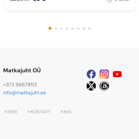
Matkajuht OÜ
+372 56678113
info@matkajuht.ee
MEIE
KONTAKT
KKK