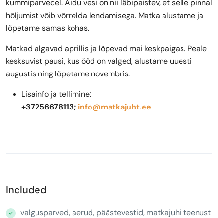
kummiparvedel. Aidu vesi on nii läbipaistev, et selle pinnal
hõljumist võib võrrelda lendamisega. Matka alustame ja
lõpetame samas kohas.
Matkad algavad aprillis ja lõpevad mai keskpaigas. Peale
kesksuvist pausi, kus ööd on valged, alustame uuesti
augustis ning lõpetame novembris.
Lisainfo ja tellimine:
+37256678113;
info@matkajuht.ee
Included
valgusparved, aerud, päästevestid, matkajuhi teenust