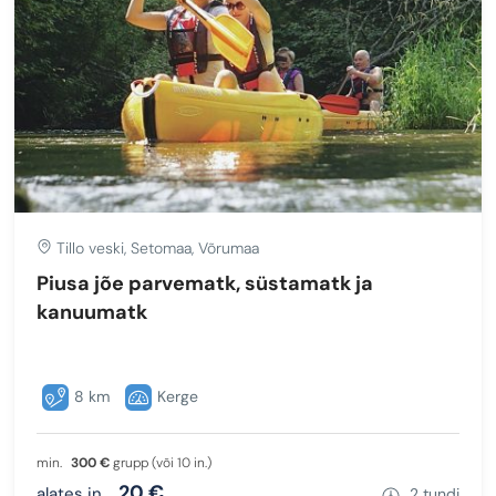
Tillo veski, Setomaa, Võrumaa
Piusa jõe parvematk, süstamatk ja
kanuumatk
8 km
Kerge
min.
300 €
grupp (või 10 in.)
20 €
alates in.
2 tundi