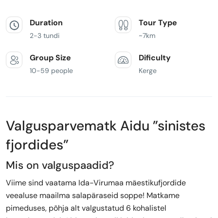
Duration
Tour Type
2-3 tundi
~7km
Group Size
Dificulty
10-59 people
Kerge
Valgusparvematk Aidu ”sinistes
fjordides”
Mis on valguspaadid?
Viime sind vaatama Ida-Virumaa mäestikufjordide
veealuse maailma salapäraseid soppe! Matkame
pimeduses, põhja alt valgustatud 6 kohalistel