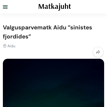
Valgusparvematk Aidu ”sinistes
fjordides”
Aidu