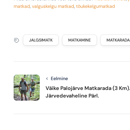
matkad
,
valguskelgu matkad
,
tõukekelgumatkad
JALGSIMATK
MATKAMINE
MATKARADA
Eelmine
Väike Palojärve Matkarada (3 Km)
Järvedevaheline Pärl.