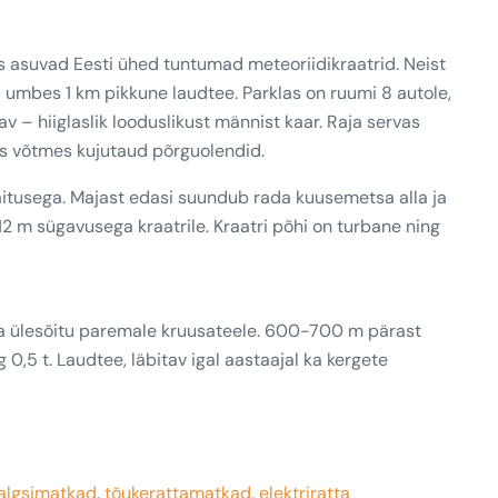
es asuvad Eesti ühed tuntumad meteoriidikraatrid. Neist
i umbes 1 km pikkune laudtee. Parklas on ruumi 8 autole,
v – hiiglaslik looduslikust männist kaar. Raja servas
s võtmes kujutaud põrguolendid.
näitusega. Majast edasi suundub rada kuusemetsa alla ja
 m sügavusega kraatrile. Kraatri põhi on turbane ning
sa ülesõitu paremale kruusateele. 600-700 m pärast
0,5 t. Laudtee, läbitav igal aastaajal ka kergete
jalgsimatkad
,
tõukerattamatkad
,
elektriratta