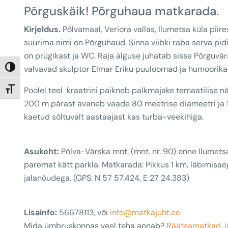
Põrguskäik! Põrguhaua matkarada.
Kirjeldus.
Põlvamaal, Veriora vallas, Ilumetsa küla piir
suurima nimi on Põrguhaud. Sinna viibki raba serva pid
on prügikast ja WC. Raja alguse juhatab sisse Põrguvära
valvavad skulptor Elmar Eriku puuloomad ja humoorika
Toggle High Contrast
Poolel teel kraatrini paikneb palkmajake temaatilise 
Toggle Font size
200 m pärast avaneb vaade 80 meetrise diameetri ja 12
kaetud sõltuvalt aastaajast kas turba-veekihiga.
Asukoht:
Põlva-Värska mnt. (mnt. nr. 90) enne Ilumet
paremat kätt parkla. Matkarada: Pikkus 1 km, läbimisaeg 
jalanõudega. (GPS: N 57 57.424, E 27 24.383)
Lisainfo:
56678113, või
info@matkajuht.ee
Mida ümbruskonnas veel teha annab?
Räätsamatkad
,