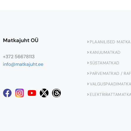
Matkajuht OÜ
PLAANILISED MATK
KANUUMATKAD
+372 56678113
SÜSTAMATKAD
info@matkajuht.ee
PARVEMATKAD / RA
VALGUSPAADIMATK
ELEKTRIRATTAMATK