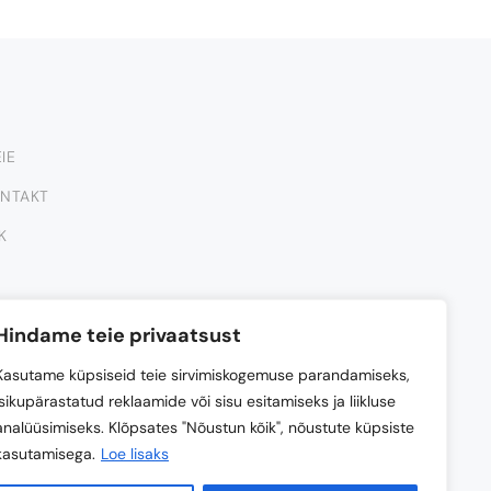
IE
NTAKT
K
Hindame teie privaatsust
Kasutame küpsiseid teie sirvimiskogemuse parandamiseks,
isikupärastatud reklaamide või sisu esitamiseks ja liikluse
analüüsimiseks. Klõpsates "Nõustun kõik", nõustute küpsiste
kasutamisega.
Loe lisaks