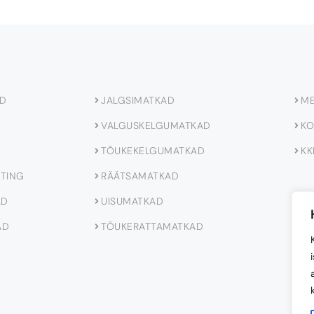
AD
JALGSIMATKAD
ME
VALGUSKELGUMATKAD
KO
TÕUKEKELGUMATKAD
KK
FTING
RÄÄTSAMATKAD
AD
UISUMATKAD
AD
TÕUKERATTAMATKAD